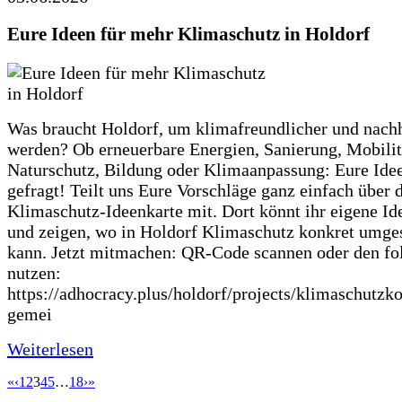
Eure Ideen für mehr Klimaschutz in Holdorf
Was braucht Holdorf, um klimafreundlicher und nachh
werden? Ob erneuerbare Energien, Sanierung, Mobilit
Naturschutz, Bildung oder Klimaanpassung: Eure Ide
gefragt! Teilt uns Eure Vorschläge ganz einfach über 
Klimaschutz-Ideenkarte mit. Dort könnt ihr eigene Id
und zeigen, wo in Holdorf Klimaschutz konkret umge
kann. Jetzt mitmachen: QR-Code scannen oder den fo
nutzen:
https://adhocracy.plus/holdorf/projects/klimaschutzk
gemei
Weiterlesen
«
‹
1
2
3
4
5
…
18
›
»