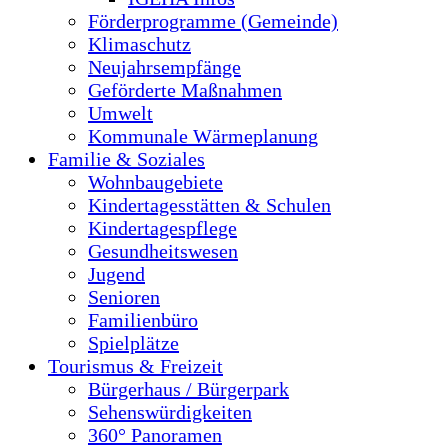
Förderprogramme (Gemeinde)
Klimaschutz
Neujahrsempfänge
Geförderte Maßnahmen
Umwelt
Kommunale Wärmeplanung
Familie & Soziales
Wohnbaugebiete
Kindertagesstätten & Schulen
Kindertagespflege
Gesundheitswesen
Jugend
Senioren
Familienbüro
Spielplätze
Tourismus & Freizeit
Bürgerhaus / Bürgerpark
Sehenswürdigkeiten
360° Panoramen