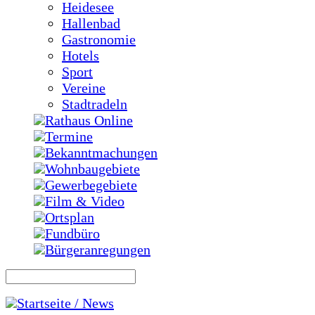
Heidesee
Hallenbad
Gastronomie
Hotels
Sport
Vereine
Stadtradeln
Rathaus Online
Termine
Bekanntmachungen
Wohnbaugebiete
Gewerbegebiete
Film & Video
Ortsplan
Fundbüro
Bürgeranregungen
Startseite / News