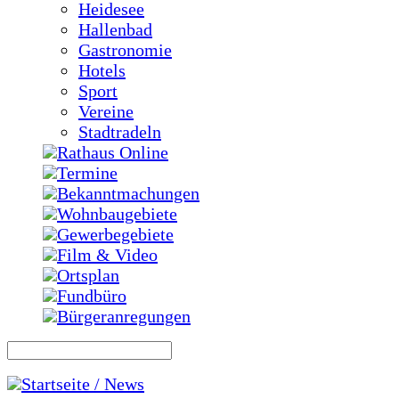
Heidesee
Hallenbad
Gastronomie
Hotels
Sport
Vereine
Stadtradeln
Rathaus Online
Termine
Bekanntmachungen
Wohnbaugebiete
Gewerbegebiete
Film & Video
Ortsplan
Fundbüro
Bürgeranregungen
Startseite / News