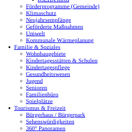
Förderprogramme (Gemeinde)
Klimaschutz
Neujahrsempfänge
Geförderte Maßnahmen
Umwelt
Kommunale Wärmeplanung
Familie & Soziales
Wohnbaugebiete
Kindertagesstätten & Schulen
Kindertagespflege
Gesundheitswesen
Jugend
Senioren
Familienbüro
Spielplätze
Tourismus & Freizeit
Bürgerhaus / Bürgerpark
Sehenswürdigkeiten
360° Panoramen