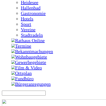
Heidesee
Hallenbad
Gastronomie
Hotels
Sport
Vereine
Stadtradeln
Rathaus Online
Termine
Bekanntmachungen
Wohnbaugebiete
Gewerbegebiete
Film & Video
Ortsplan
Fundbüro
Bürgeranregungen