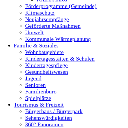
Förderprogramme (Gemeinde)
Klimaschutz
Neujahrsempfänge
Geförderte Maßnahmen
Umwelt
Kommunale Wärmeplanung
Familie & Soziales
Wohnbaugebiete
Kindertagesstätten & Schulen
Kindertagespflege
Gesundheitswesen
Jugend
Senioren
Familienbüro
Spielplätze
Tourismus & Freizeit
Bürgerhaus / Bürgerpark
Sehenswürdigkeiten
360° Panoramen