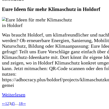
Eure Ideen für mehr Klimaschutz in Holdorf
Was braucht Holdorf, um klimafreundlicher und nachh
werden? Ob erneuerbare Energien, Sanierung, Mobilit
Naturschutz, Bildung oder Klimaanpassung: Eure Ide
gefragt! Teilt uns Eure Vorschläge ganz einfach über 
Klimaschutz-Ideenkarte mit. Dort könnt ihr eigene Id
und zeigen, wo in Holdorf Klimaschutz konkret umge
kann. Jetzt mitmachen: QR-Code scannen oder den fo
nutzen:
https://adhocracy.plus/holdorf/projects/klimaschutzk
gemei
Weiterlesen
«
‹
1
2
3
4
5
…
18
›
»