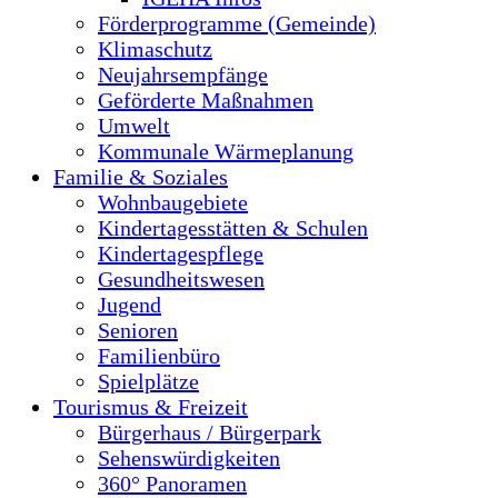
Förderprogramme (Gemeinde)
Klimaschutz
Neujahrsempfänge
Geförderte Maßnahmen
Umwelt
Kommunale Wärmeplanung
Familie & Soziales
Wohnbaugebiete
Kindertagesstätten & Schulen
Kindertagespflege
Gesundheitswesen
Jugend
Senioren
Familienbüro
Spielplätze
Tourismus & Freizeit
Bürgerhaus / Bürgerpark
Sehenswürdigkeiten
360° Panoramen