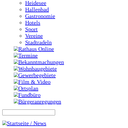
Heidesee
Hallenbad
Gastronomie
Hotels
Sport
Vereine
Stadtradeln
Rathaus Online
Termine
Bekanntmachungen
Wohnbaugebiete
Gewerbegebiete
Film & Video
Ortsplan
Fundbüro
Bürgeranregungen
Startseite / News