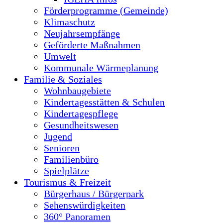
Förderprogramme (Gemeinde)
Klimaschutz
Neujahrsempfänge
Geförderte Maßnahmen
Umwelt
Kommunale Wärmeplanung
Familie & Soziales
Wohnbaugebiete
Kindertagesstätten & Schulen
Kindertagespflege
Gesundheitswesen
Jugend
Senioren
Familienbüro
Spielplätze
Tourismus & Freizeit
Bürgerhaus / Bürgerpark
Sehenswürdigkeiten
360° Panoramen