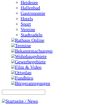
Heidesee
Hallenbad
Gastronomie
Hotels
Sport
Vereine
Stadtradeln
Rathaus Online
Termine
Bekanntmachungen
Wohnbaugebiete
Gewerbegebiete
Film & Video
Ortsplan
Fundbüro
Bürgeranregungen
Startseite / News