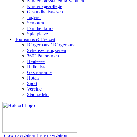
Kindertagesstätten & Schulen
Kindertagespflege
Gesundheitswesen
Jugend
Senioren
Familienbüro
Spielplätze
Tourismus & Freizeit
Bürgerhaus / Bürgerpark
Sehenswürdigkeiten
360° Panoramen
Heidesee
Hallenbad
Gastronomie
Hotels
Sport
Vereine
Stadtradeln
Show navigation
Hide navigation