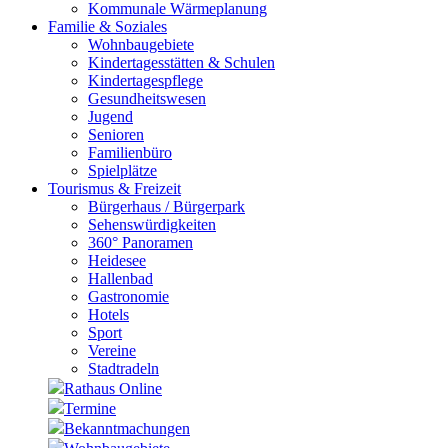
Kommunale Wärmeplanung
Familie & Soziales
Wohnbaugebiete
Kindertagesstätten & Schulen
Kindertagespflege
Gesundheitswesen
Jugend
Senioren
Familienbüro
Spielplätze
Tourismus & Freizeit
Bürgerhaus / Bürgerpark
Sehenswürdigkeiten
360° Panoramen
Heidesee
Hallenbad
Gastronomie
Hotels
Sport
Vereine
Stadtradeln
Rathaus Online
Termine
Bekanntmachungen