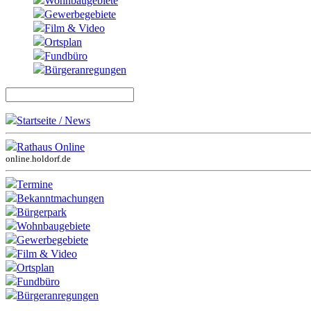
Wohnbaugebiete
Gewerbegebiete
Film & Video
Ortsplan
Fundbüro
Bürgeranregungen
Startseite / News
Rathaus Online
online.holdorf.de
Termine
Bekanntmachungen
Bürgerpark
Wohnbaugebiete
Gewerbegebiete
Film & Video
Ortsplan
Fundbüro
Bürgeranregungen