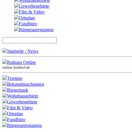
Wohnbaugebiete
Gewerbegebiete
Film & Video
Ortsplan
Fundbüro
Bürgeranregungen
Startseite / News
Rathaus Online
online.holdorf.de
Termine
Bekanntmachungen
Bürgerpark
Wohnbaugebiete
Gewerbegebiete
Film & Video
Ortsplan
Fundbüro
Bürgeranregungen