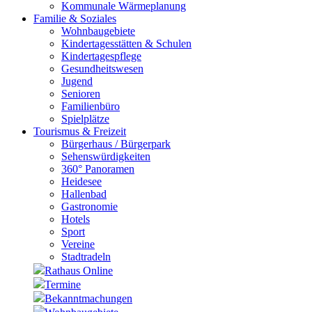
Kommunale Wärmeplanung
Familie & Soziales
Wohnbaugebiete
Kindertagesstätten & Schulen
Kindertagespflege
Gesundheitswesen
Jugend
Senioren
Familienbüro
Spielplätze
Tourismus & Freizeit
Bürgerhaus / Bürgerpark
Sehenswürdigkeiten
360° Panoramen
Heidesee
Hallenbad
Gastronomie
Hotels
Sport
Vereine
Stadtradeln
Rathaus Online
Termine
Bekanntmachungen