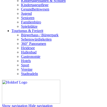
Kindertagesstätten & Schulen
Kindertagespflege
Gesundheitswesen
Jugend
Senioren
Familienbüro
Spielplätze
Tourismus & Freizeit
Bürgerhaus / Bürgerpark
Sehenswürdigkeiten
360° Panoramen
Heidesee
Hallenbad
Gastronomie
Hotels
Sport
Vereine
Stadtradeln
Show navigation
Hide navigation