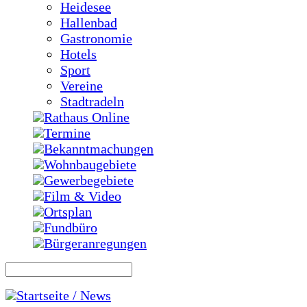
Heidesee
Hallenbad
Gastronomie
Hotels
Sport
Vereine
Stadtradeln
Rathaus Online
Termine
Bekanntmachungen
Wohnbaugebiete
Gewerbegebiete
Film & Video
Ortsplan
Fundbüro
Bürgeranregungen
Startseite / News