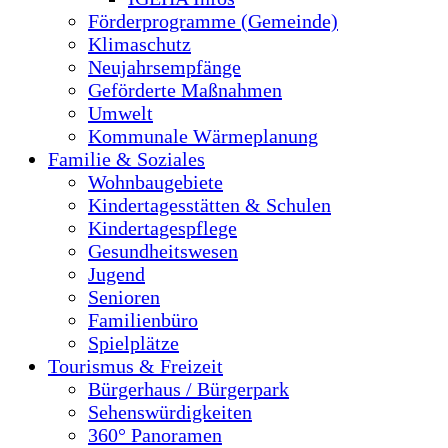
Förderprogramme (Gemeinde)
Klimaschutz
Neujahrsempfänge
Geförderte Maßnahmen
Umwelt
Kommunale Wärmeplanung
Familie & Soziales
Wohnbaugebiete
Kindertagesstätten & Schulen
Kindertagespflege
Gesundheitswesen
Jugend
Senioren
Familienbüro
Spielplätze
Tourismus & Freizeit
Bürgerhaus / Bürgerpark
Sehenswürdigkeiten
360° Panoramen