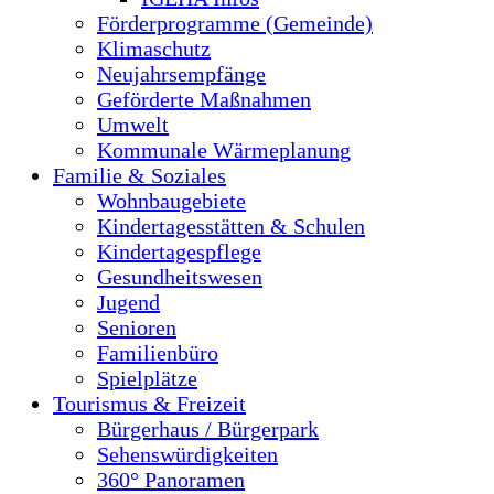
Förderprogramme (Gemeinde)
Klimaschutz
Neujahrsempfänge
Geförderte Maßnahmen
Umwelt
Kommunale Wärmeplanung
Familie & Soziales
Wohnbaugebiete
Kindertagesstätten & Schulen
Kindertagespflege
Gesundheitswesen
Jugend
Senioren
Familienbüro
Spielplätze
Tourismus & Freizeit
Bürgerhaus / Bürgerpark
Sehenswürdigkeiten
360° Panoramen