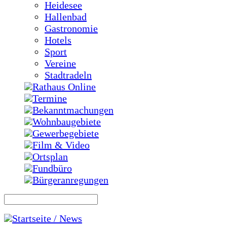
Heidesee
Hallenbad
Gastronomie
Hotels
Sport
Vereine
Stadtradeln
Rathaus Online
Termine
Bekanntmachungen
Wohnbaugebiete
Gewerbegebiete
Film & Video
Ortsplan
Fundbüro
Bürgeranregungen
Startseite / News