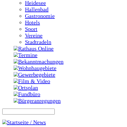
Heidesee
Hallenbad
Gastronomie
Hotels
Sport
Vereine
Stadtradeln
Rathaus Online
Termine
Bekanntmachungen
Wohnbaugebiete
Gewerbegebiete
Film & Video
Ortsplan
Fundbüro
Bürgeranregungen
Startseite / News