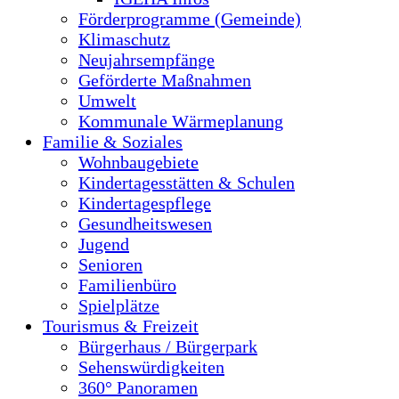
Förderprogramme (Gemeinde)
Klimaschutz
Neujahrsempfänge
Geförderte Maßnahmen
Umwelt
Kommunale Wärmeplanung
Familie & Soziales
Wohnbaugebiete
Kindertagesstätten & Schulen
Kindertagespflege
Gesundheitswesen
Jugend
Senioren
Familienbüro
Spielplätze
Tourismus & Freizeit
Bürgerhaus / Bürgerpark
Sehenswürdigkeiten
360° Panoramen