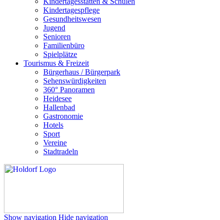
Kindertagesstätten & Schulen
Kindertagespflege
Gesundheitswesen
Jugend
Senioren
Familienbüro
Spielplätze
Tourismus & Freizeit
Bürgerhaus / Bürgerpark
Sehenswürdigkeiten
360° Panoramen
Heidesee
Hallenbad
Gastronomie
Hotels
Sport
Vereine
Stadtradeln
Show navigation
Hide navigation