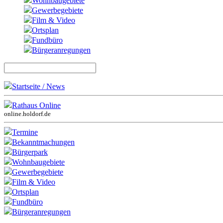
Wohnbaugebiete
Gewerbegebiete
Film & Video
Ortsplan
Fundbüro
Bürgeranregungen
Startseite / News
Rathaus Online
online.holdorf.de
Termine
Bekanntmachungen
Bürgerpark
Wohnbaugebiete
Gewerbegebiete
Film & Video
Ortsplan
Fundbüro
Bürgeranregungen