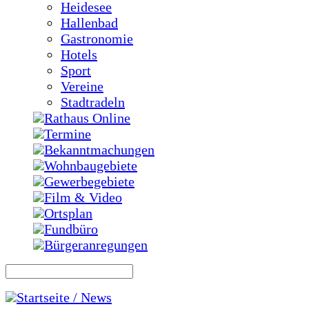
Heidesee
Hallenbad
Gastronomie
Hotels
Sport
Vereine
Stadtradeln
Rathaus Online
Termine
Bekanntmachungen
Wohnbaugebiete
Gewerbegebiete
Film & Video
Ortsplan
Fundbüro
Bürgeranregungen
Startseite / News