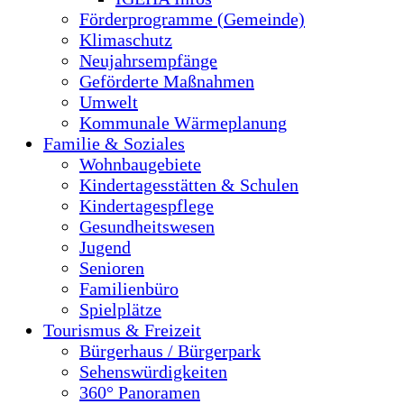
Förderprogramme (Gemeinde)
Klimaschutz
Neujahrsempfänge
Geförderte Maßnahmen
Umwelt
Kommunale Wärmeplanung
Familie & Soziales
Wohnbaugebiete
Kindertagesstätten & Schulen
Kindertagespflege
Gesundheitswesen
Jugend
Senioren
Familienbüro
Spielplätze
Tourismus & Freizeit
Bürgerhaus / Bürgerpark
Sehenswürdigkeiten
360° Panoramen