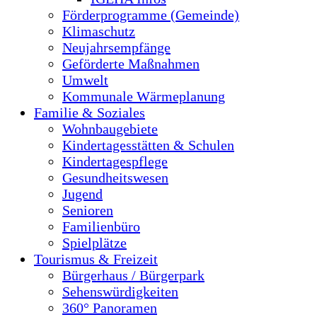
Förderprogramme (Gemeinde)
Klimaschutz
Neujahrsempfänge
Geförderte Maßnahmen
Umwelt
Kommunale Wärmeplanung
Familie & Soziales
Wohnbaugebiete
Kindertagesstätten & Schulen
Kindertagespflege
Gesundheitswesen
Jugend
Senioren
Familienbüro
Spielplätze
Tourismus & Freizeit
Bürgerhaus / Bürgerpark
Sehenswürdigkeiten
360° Panoramen