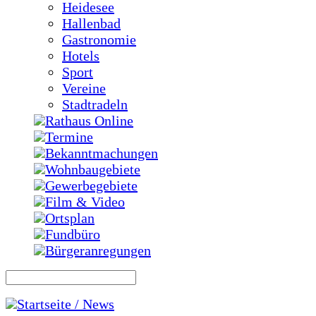
Heidesee
Hallenbad
Gastronomie
Hotels
Sport
Vereine
Stadtradeln
Rathaus Online
Termine
Bekanntmachungen
Wohnbaugebiete
Gewerbegebiete
Film & Video
Ortsplan
Fundbüro
Bürgeranregungen
Startseite / News