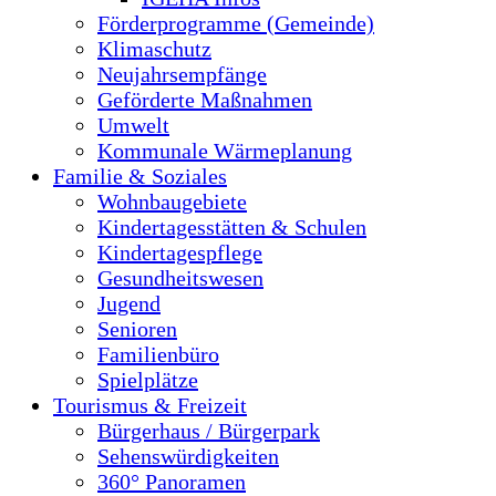
Förderprogramme (Gemeinde)
Klimaschutz
Neujahrsempfänge
Geförderte Maßnahmen
Umwelt
Kommunale Wärmeplanung
Familie & Soziales
Wohnbaugebiete
Kindertagesstätten & Schulen
Kindertagespflege
Gesundheitswesen
Jugend
Senioren
Familienbüro
Spielplätze
Tourismus & Freizeit
Bürgerhaus / Bürgerpark
Sehenswürdigkeiten
360° Panoramen