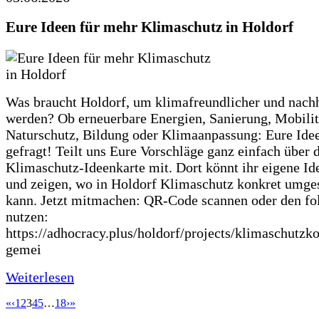
Eure Ideen für mehr Klimaschutz in Holdorf
Was braucht Holdorf, um klimafreundlicher und nachh
werden? Ob erneuerbare Energien, Sanierung, Mobilit
Naturschutz, Bildung oder Klimaanpassung: Eure Ide
gefragt! Teilt uns Eure Vorschläge ganz einfach über 
Klimaschutz-Ideenkarte mit. Dort könnt ihr eigene Id
und zeigen, wo in Holdorf Klimaschutz konkret umge
kann. Jetzt mitmachen: QR-Code scannen oder den fo
nutzen:
https://adhocracy.plus/holdorf/projects/klimaschutzk
gemei
Weiterlesen
«
‹
1
2
3
4
5
…
18
›
»