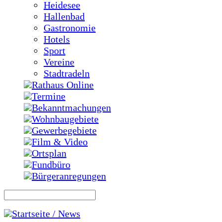
Heidesee
Hallenbad
Gastronomie
Hotels
Sport
Vereine
Stadtradeln
Rathaus Online
Termine
Bekanntmachungen
Wohnbaugebiete
Gewerbegebiete
Film & Video
Ortsplan
Fundbüro
Bürgeranregungen
Startseite / News