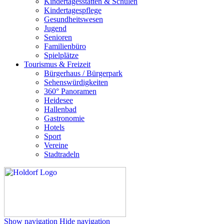
Kindertagesstätten & Schulen
Kindertagespflege
Gesundheitswesen
Jugend
Senioren
Familienbüro
Spielplätze
Tourismus & Freizeit
Bürgerhaus / Bürgerpark
Sehenswürdigkeiten
360° Panoramen
Heidesee
Hallenbad
Gastronomie
Hotels
Sport
Vereine
Stadtradeln
Show navigation
Hide navigation