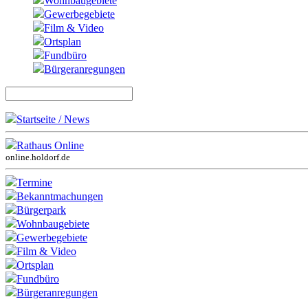
Wohnbaugebiete
Gewerbegebiete
Film & Video
Ortsplan
Fundbüro
Bürgeranregungen
Startseite / News
Rathaus Online
online.holdorf.de
Termine
Bekanntmachungen
Bürgerpark
Wohnbaugebiete
Gewerbegebiete
Film & Video
Ortsplan
Fundbüro
Bürgeranregungen