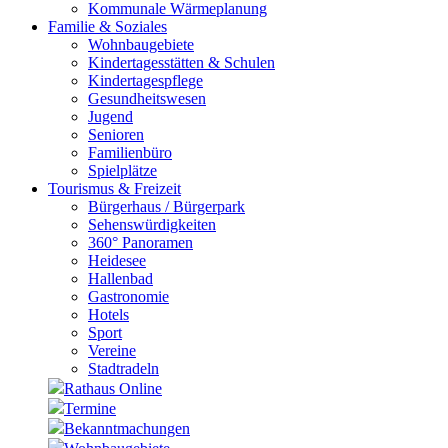
Kommunale Wärmeplanung
Familie & Soziales
Wohnbaugebiete
Kindertagesstätten & Schulen
Kindertagespflege
Gesundheitswesen
Jugend
Senioren
Familienbüro
Spielplätze
Tourismus & Freizeit
Bürgerhaus / Bürgerpark
Sehenswürdigkeiten
360° Panoramen
Heidesee
Hallenbad
Gastronomie
Hotels
Sport
Vereine
Stadtradeln
Rathaus Online
Termine
Bekanntmachungen