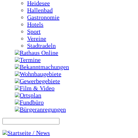
Heidesee
Hallenbad
Gastronomie
Hotels
Sport
Vereine
Stadtradeln
Rathaus Online
Termine
Bekanntmachungen
Wohnbaugebiete
Gewerbegebiete
Film & Video
Ortsplan
Fundbüro
Bürgeranregungen
Startseite / News