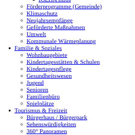
Förderprogramme (Gemeinde)
Klimaschutz
Neujahrsempfänge
Geförderte Maßnahmen
Umwelt
Kommunale Wärmeplanung
Familie & Soziales
Wohnbaugebiete
Kindertagesstätten & Schulen
Kindertagespflege
Gesundheitswesen
Jugend
Senioren
Familienbüro
Spielplätze
Tourismus & Freizeit
Bürgerhaus / Bürgerpark
Sehenswürdigkeiten
360° Panoramen