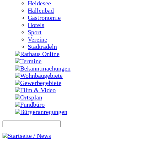
Heidesee
Hallenbad
Gastronomie
Hotels
Sport
Vereine
Stadtradeln
Rathaus Online
Termine
Bekanntmachungen
Wohnbaugebiete
Gewerbegebiete
Film & Video
Ortsplan
Fundbüro
Bürgeranregungen
Startseite / News