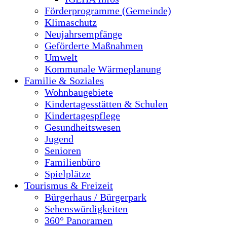
Förderprogramme (Gemeinde)
Klimaschutz
Neujahrsempfänge
Geförderte Maßnahmen
Umwelt
Kommunale Wärmeplanung
Familie & Soziales
Wohnbaugebiete
Kindertagesstätten & Schulen
Kindertagespflege
Gesundheitswesen
Jugend
Senioren
Familienbüro
Spielplätze
Tourismus & Freizeit
Bürgerhaus / Bürgerpark
Sehenswürdigkeiten
360° Panoramen