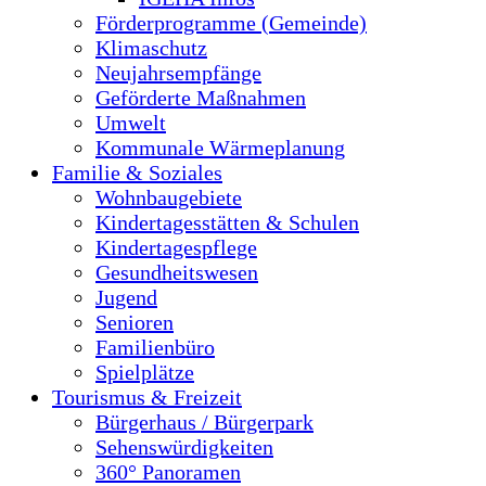
Förderprogramme (Gemeinde)
Klimaschutz
Neujahrsempfänge
Geförderte Maßnahmen
Umwelt
Kommunale Wärmeplanung
Familie & Soziales
Wohnbaugebiete
Kindertagesstätten & Schulen
Kindertagespflege
Gesundheitswesen
Jugend
Senioren
Familienbüro
Spielplätze
Tourismus & Freizeit
Bürgerhaus / Bürgerpark
Sehenswürdigkeiten
360° Panoramen