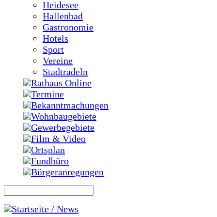
Heidesee
Hallenbad
Gastronomie
Hotels
Sport
Vereine
Stadtradeln
Rathaus Online
Termine
Bekanntmachungen
Wohnbaugebiete
Gewerbegebiete
Film & Video
Ortsplan
Fundbüro
Bürgeranregungen
Startseite / News