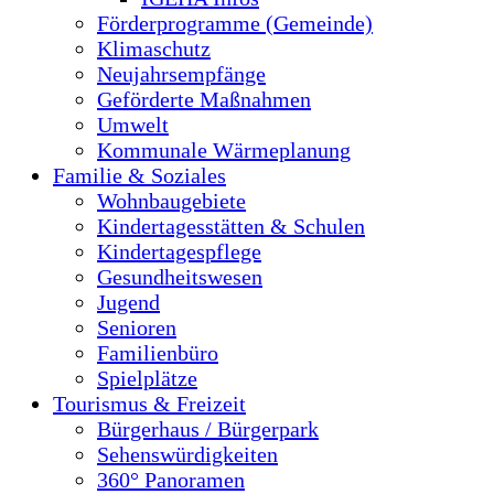
Förderprogramme (Gemeinde)
Klimaschutz
Neujahrsempfänge
Geförderte Maßnahmen
Umwelt
Kommunale Wärmeplanung
Familie & Soziales
Wohnbaugebiete
Kindertagesstätten & Schulen
Kindertagespflege
Gesundheitswesen
Jugend
Senioren
Familienbüro
Spielplätze
Tourismus & Freizeit
Bürgerhaus / Bürgerpark
Sehenswürdigkeiten
360° Panoramen