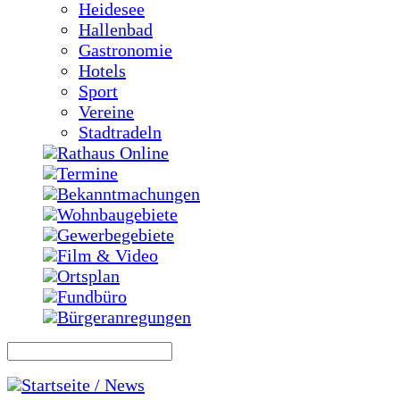
Heidesee
Hallenbad
Gastronomie
Hotels
Sport
Vereine
Stadtradeln
Rathaus Online
Termine
Bekanntmachungen
Wohnbaugebiete
Gewerbegebiete
Film & Video
Ortsplan
Fundbüro
Bürgeranregungen
Startseite / News