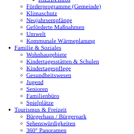
Förderprogramme (Gemeinde)
Klimaschutz
Neujahrsempfänge
Geförderte Maßnahmen
Umwelt
Kommunale Wärmeplanung
Familie & Soziales
Wohnbaugebiete
Kindertagesstätten & Schulen
Kindertagespflege
Gesundheitswesen
Jugend
Senioren
Familienbüro
Spielplätze
Tourismus & Freizeit
Bürgerhaus / Bürgerpark
Sehenswürdigkeiten
360° Panoramen