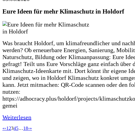
Eure Ideen für mehr Klimaschutz in Holdorf
Was braucht Holdorf, um klimafreundlicher und nachh
werden? Ob erneuerbare Energien, Sanierung, Mobilit
Naturschutz, Bildung oder Klimaanpassung: Eure Ide
gefragt! Teilt uns Eure Vorschläge ganz einfach über 
Klimaschutz-Ideenkarte mit. Dort könnt ihr eigene Id
und zeigen, wo in Holdorf Klimaschutz konkret umge
kann. Jetzt mitmachen: QR-Code scannen oder den fo
nutzen:
https://adhocracy.plus/holdorf/projects/klimaschutzk
gemei
Weiterlesen
«
‹
1
2
3
4
5
…
18
›
»