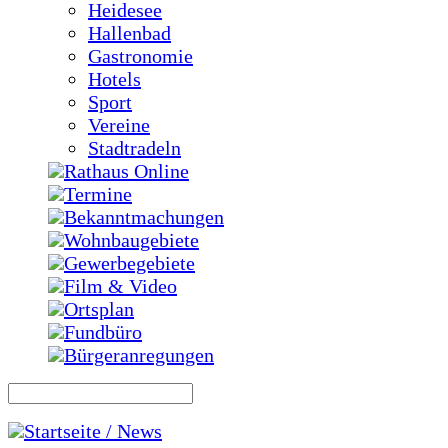
Heidesee
Hallenbad
Gastronomie
Hotels
Sport
Vereine
Stadtradeln
Rathaus Online
Termine
Bekanntmachungen
Wohnbaugebiete
Gewerbegebiete
Film & Video
Ortsplan
Fundbüro
Bürgeranregungen
Startseite / News