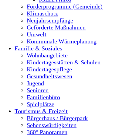
Förderprogramme (Gemeinde)
Klimaschutz
Neujahrsempfänge
Geförderte Maßnahmen
Umwelt
Kommunale Wärmeplanung
Familie & Soziales
Wohnbaugebiete
Kindertagesstätten & Schulen
Kindertagespflege
Gesundheitswesen
Jugend
Senioren
Familienbüro
Spielplätze
Tourismus & Freizeit
Bürgerhaus / Bürgerpark
Sehenswürdigkeiten
360° Panoramen