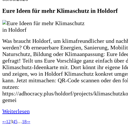
Eure Ideen für mehr Klimaschutz in Holdorf
Was braucht Holdorf, um klimafreundlicher und nachh
werden? Ob erneuerbare Energien, Sanierung, Mobilit
Naturschutz, Bildung oder Klimaanpassung: Eure Ide
gefragt! Teilt uns Eure Vorschläge ganz einfach über 
Klimaschutz-Ideenkarte mit. Dort könnt ihr eigene Id
und zeigen, wo in Holdorf Klimaschutz konkret umge
kann. Jetzt mitmachen: QR-Code scannen oder den fo
nutzen:
https://adhocracy.plus/holdorf/projects/klimaschutzk
gemei
Weiterlesen
«
‹
1
2
3
4
5
…
18
›
»