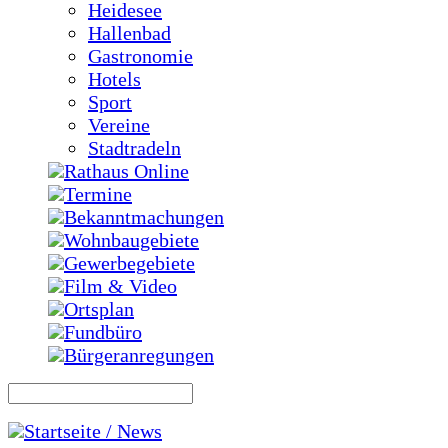
Heidesee
Hallenbad
Gastronomie
Hotels
Sport
Vereine
Stadtradeln
Rathaus Online
Termine
Bekanntmachungen
Wohnbaugebiete
Gewerbegebiete
Film & Video
Ortsplan
Fundbüro
Bürgeranregungen
Startseite / News