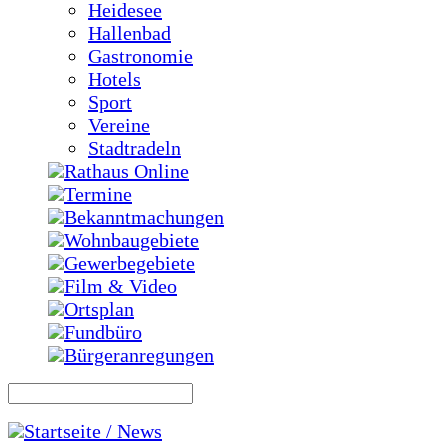
Heidesee
Hallenbad
Gastronomie
Hotels
Sport
Vereine
Stadtradeln
Rathaus Online
Termine
Bekanntmachungen
Wohnbaugebiete
Gewerbegebiete
Film & Video
Ortsplan
Fundbüro
Bürgeranregungen
Startseite / News