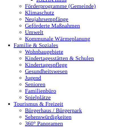
Förderprogramme (Gemeinde)
Klimaschutz
Neujahrsempfänge
Geförderte Maßnahmen
Umwelt
Kommunale Wärmeplanung
Familie & Soziales
Wohnbaugebiete
Kindertagesstätten & Schulen
Kindertagespflege
Gesundheitswesen
Jugend
Senioren
Familienbüro
Spielplätze
Tourismus & Freizeit
Bürgerhaus / Bürgerpark
Sehenswürdigkeiten
360° Panoramen