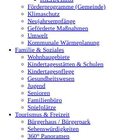
Förderprogramme (Gemeinde)
Klimaschutz
Neujahrsempfänge
Geförderte Maßnahmen
Umwelt
Kommunale Wärmeplanung
Familie & Soziales
Wohnbaugebiete
Kindertagesstätten & Schulen
Kindertagespflege
Gesundheitswesen
Jugend
Senioren
Familienbüro
Spielplätze
Tourismus & Freizeit
Bürgerhaus / Bürgerpark
Sehenswürdigkeiten
360° Panoramen