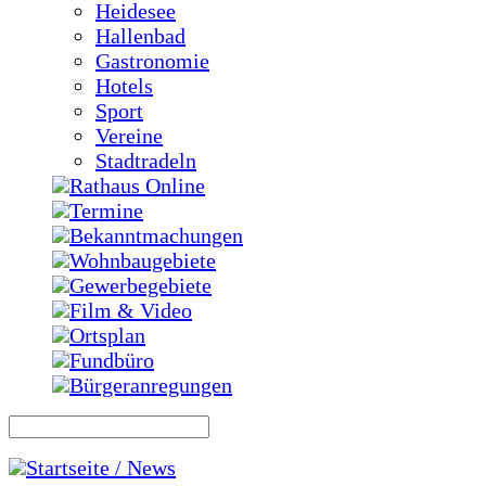
Heidesee
Hallenbad
Gastronomie
Hotels
Sport
Vereine
Stadtradeln
Rathaus Online
Termine
Bekanntmachungen
Wohnbaugebiete
Gewerbegebiete
Film & Video
Ortsplan
Fundbüro
Bürgeranregungen
Startseite / News