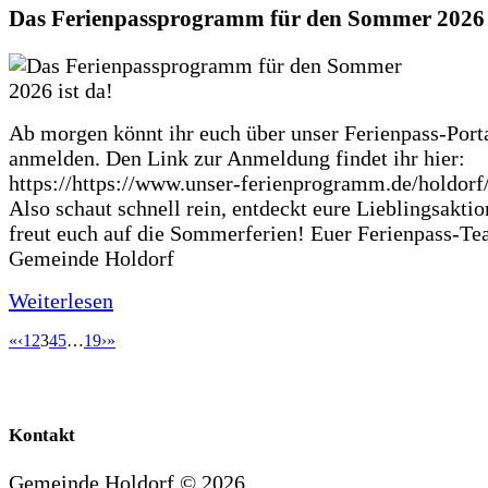
Das Ferienpassprogramm für den Sommer 2026 i
Ab morgen könnt ihr euch über unser Ferienpass-Porta
anmelden. Den Link zur Anmeldung findet ihr hier:
https://https://www.unser-ferienprogramm.de/holdorf
Also schaut schnell rein, entdeckt eure Lieblingsakti
freut euch auf die Sommerferien! Euer Ferienpass-Te
Gemeinde Holdorf
Weiterlesen
«
‹
1
2
3
4
5
…
19
›
»
Kontakt
Gemeinde Holdorf ©
2026