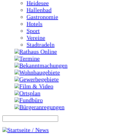
Heidesee
Hallenbad
Gastronomie
Hotels
Sport
Vereine
Stadtradeln
Rathaus Online
Termine
Bekanntmachungen
Wohnbaugebiete
Gewerbegebiete
Film & Video
Ortsplan
Fundbüro
Bürgeranregungen
Startseite / News