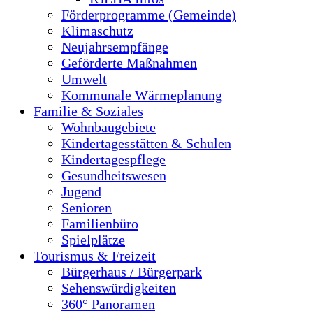
Förderprogramme (Gemeinde)
Klimaschutz
Neujahrsempfänge
Geförderte Maßnahmen
Umwelt
Kommunale Wärmeplanung
Familie & Soziales
Wohnbaugebiete
Kindertagesstätten & Schulen
Kindertagespflege
Gesundheitswesen
Jugend
Senioren
Familienbüro
Spielplätze
Tourismus & Freizeit
Bürgerhaus / Bürgerpark
Sehenswürdigkeiten
360° Panoramen