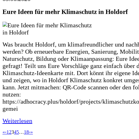
Eure Ideen für mehr Klimaschutz in Holdorf
Was braucht Holdorf, um klimafreundlicher und nachh
werden? Ob erneuerbare Energien, Sanierung, Mobilit
Naturschutz, Bildung oder Klimaanpassung: Eure Ide
gefragt! Teilt uns Eure Vorschläge ganz einfach über 
Klimaschutz-Ideenkarte mit. Dort könnt ihr eigene Id
und zeigen, wo in Holdorf Klimaschutz konkret umge
kann. Jetzt mitmachen: QR-Code scannen oder den fo
nutzen:
https://adhocracy.plus/holdorf/projects/klimaschutzk
gemei
Weiterlesen
«
‹
1
2
3
4
5
…
18
›
»