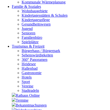
Kommunale Wärmeplanung
Familie & Soziales
Wohnbaugebiete
Kindertagesstätten & Schulen
Kindertagespflege
Gesundheitswesen
Jugend
Senioren
Familienbüro
Spielplätze
Tourismus & Freizeit
Bürgerhaus / Bürgerpark
Sehenswürdigkeiten
360° Panoramen
Heidesee
Hallenbad
Gastronomie
Hotels
Sport
Vereine
Stadtradeln
Rathaus Online
Termine
Bekanntmachungen