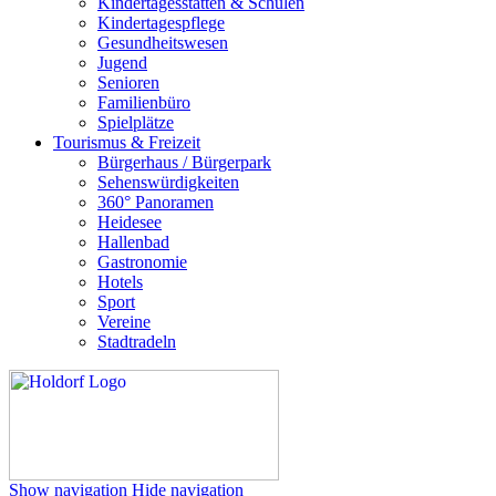
Kindertagesstätten & Schulen
Kindertagespflege
Gesundheitswesen
Jugend
Senioren
Familienbüro
Spielplätze
Tourismus & Freizeit
Bürgerhaus / Bürgerpark
Sehenswürdigkeiten
360° Panoramen
Heidesee
Hallenbad
Gastronomie
Hotels
Sport
Vereine
Stadtradeln
Show navigation
Hide navigation