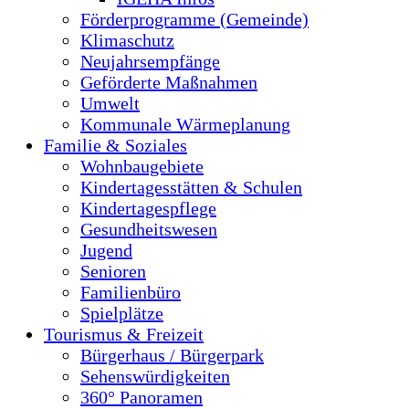
Förderprogramme (Gemeinde)
Klimaschutz
Neujahrsempfänge
Geförderte Maßnahmen
Umwelt
Kommunale Wärmeplanung
Familie & Soziales
Wohnbaugebiete
Kindertagesstätten & Schulen
Kindertagespflege
Gesundheitswesen
Jugend
Senioren
Familienbüro
Spielplätze
Tourismus & Freizeit
Bürgerhaus / Bürgerpark
Sehenswürdigkeiten
360° Panoramen