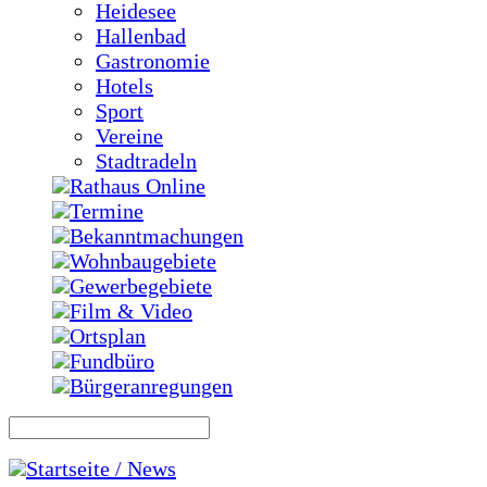
Heidesee
Hallenbad
Gastronomie
Hotels
Sport
Vereine
Stadtradeln
Rathaus Online
Termine
Bekanntmachungen
Wohnbaugebiete
Gewerbegebiete
Film & Video
Ortsplan
Fundbüro
Bürgeranregungen
Startseite / News