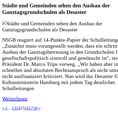
Städte und Gemeinden sehen den Ausbau der
Ganztagsgrundschulen als Desaster
NSGB reagiert auf 14-Punkte-Papier der Schulleitung
,,Zunächst muss vorangestellt werden, dass ein schrit
Ausbau der Ganztagsbetreuung in den Grundschulen f
gesellschaftspolitisch sinnvoll und gewünscht ist", st
Präsident Dr. Marco Trips vorweg. ,,Wir haben aber 
schnellen und absoluten Rechtsanspruch als nicht um
nicht ausfinanziert kritisiert. Nun wird das Desaster f
Kultusministerin Hamburg mit jedem Tag deutlicher. 
Schulleitungen
Weiterlesen
«
‹
1
…
13
14
15
16
17
18
›
»