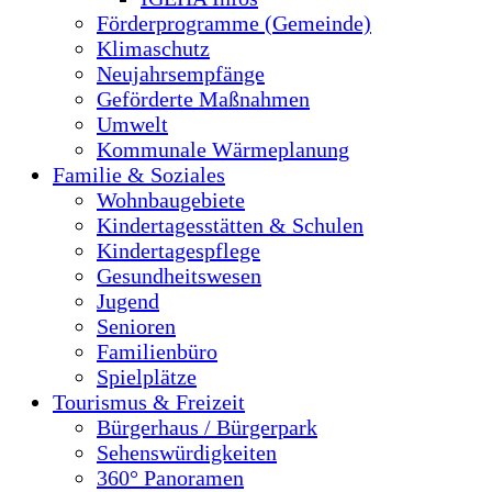
Förderprogramme (Gemeinde)
Klimaschutz
Neujahrsempfänge
Geförderte Maßnahmen
Umwelt
Kommunale Wärmeplanung
Familie & Soziales
Wohnbaugebiete
Kindertagesstätten & Schulen
Kindertagespflege
Gesundheitswesen
Jugend
Senioren
Familienbüro
Spielplätze
Tourismus & Freizeit
Bürgerhaus / Bürgerpark
Sehenswürdigkeiten
360° Panoramen