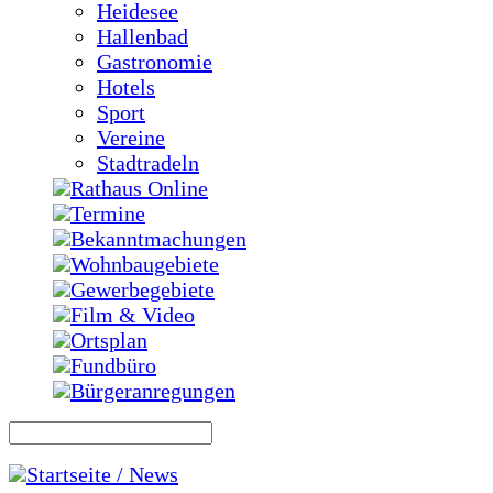
Heidesee
Hallenbad
Gastronomie
Hotels
Sport
Vereine
Stadtradeln
Rathaus Online
Termine
Bekanntmachungen
Wohnbaugebiete
Gewerbegebiete
Film & Video
Ortsplan
Fundbüro
Bürgeranregungen
Startseite / News