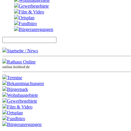
Wohnbaugebiete
Gewerbegebiete
Film & Video
Ortsplan
Fundbüro
Bürgeranregungen
Startseite / News
Rathaus Online
online.holdorf.de
Termine
Bekanntmachungen
Bürgerpark
Wohnbaugebiete
Gewerbegebiete
Film & Video
Ortsplan
Fundbüro
Bürgeranregungen