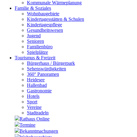
Kommunale Wärmeplanung
Familie & Soziales
Wohnbaugebiete
Kindertagesstätten & Schulen
Kindertagespflege
Gesundheitswesen
Jugend
Senioren
Familienbüro
Spielplätze
Tourismus & Freizeit
Bürgerhaus / Bürgerpark
Sehenswürdigkeiten
360° Panoramen
Heidesee
Hallenbad
Gastronomie
Hotels
Sport
Vereine
Stadtradeln
Rathaus Online
Termine
Bekanntmachungen