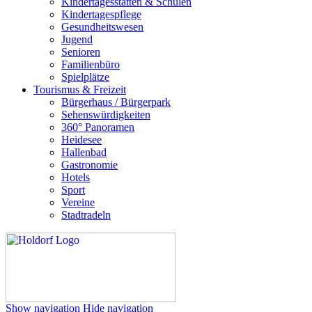
Kindertagesstätten & Schulen
Kindertagespflege
Gesundheitswesen
Jugend
Senioren
Familienbüro
Spielplätze
Tourismus & Freizeit
Bürgerhaus / Bürgerpark
Sehenswürdigkeiten
360° Panoramen
Heidesee
Hallenbad
Gastronomie
Hotels
Sport
Vereine
Stadtradeln
Show navigation
Hide navigation