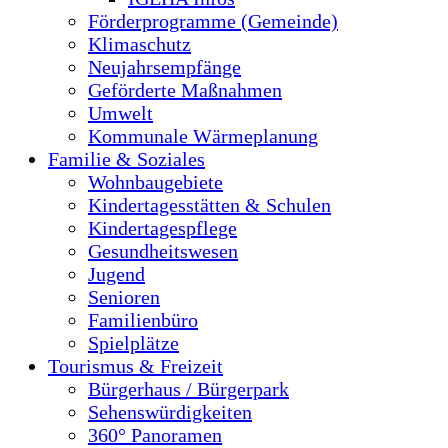
Förderprogramme (Gemeinde)
Klimaschutz
Neujahrsempfänge
Geförderte Maßnahmen
Umwelt
Kommunale Wärmeplanung
Familie & Soziales
Wohnbaugebiete
Kindertagesstätten & Schulen
Kindertagespflege
Gesundheitswesen
Jugend
Senioren
Familienbüro
Spielplätze
Tourismus & Freizeit
Bürgerhaus / Bürgerpark
Sehenswürdigkeiten
360° Panoramen