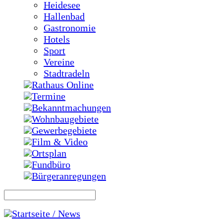
Heidesee
Hallenbad
Gastronomie
Hotels
Sport
Vereine
Stadtradeln
Rathaus Online
Termine
Bekanntmachungen
Wohnbaugebiete
Gewerbegebiete
Film & Video
Ortsplan
Fundbüro
Bürgeranregungen
Startseite / News