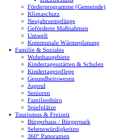
Förderprogramme (Gemeinde)
Klimaschutz
Neujahrsempfänge
Geförderte Maßnahmen
Umwelt
Kommunale Wärmeplanung
Familie & Soziales
Wohnbaugebiete
Kindertagesstätten & Schulen
Kindertagespflege
Gesundheitswesen
Jugend
Senioren
Familienbüro
Spielplätze
Tourismus & Freizeit
Bürgerhaus / Bürgerpark
Sehenswürdigkeiten
360° Panoramen