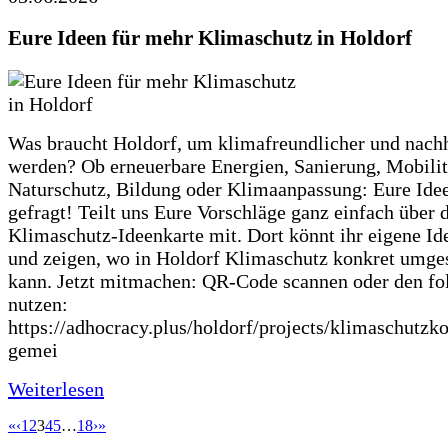
Eure Ideen für mehr Klimaschutz in Holdorf
Was braucht Holdorf, um klimafreundlicher und nachh
werden? Ob erneuerbare Energien, Sanierung, Mobilit
Naturschutz, Bildung oder Klimaanpassung: Eure Ide
gefragt! Teilt uns Eure Vorschläge ganz einfach über 
Klimaschutz-Ideenkarte mit. Dort könnt ihr eigene Id
und zeigen, wo in Holdorf Klimaschutz konkret umge
kann. Jetzt mitmachen: QR-Code scannen oder den fo
nutzen:
https://adhocracy.plus/holdorf/projects/klimaschutzk
gemei
Weiterlesen
«
‹
1
2
3
4
5
…
18
›
»