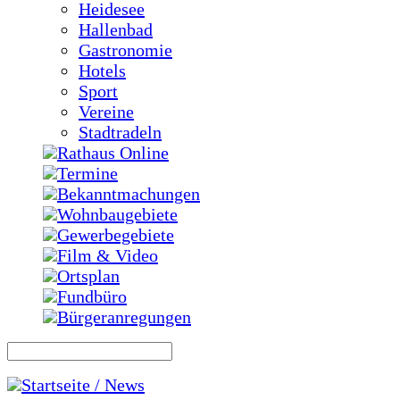
Heidesee
Hallenbad
Gastronomie
Hotels
Sport
Vereine
Stadtradeln
Rathaus Online
Termine
Bekanntmachungen
Wohnbaugebiete
Gewerbegebiete
Film & Video
Ortsplan
Fundbüro
Bürgeranregungen
Startseite / News