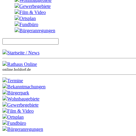
Wohnbaugebiete
Gewerbegebiete
Film & Video
Ortsplan
Fundbüro
Bürgeranregungen
Startseite / News
Rathaus Online
online.holdorf.de
Termine
Bekanntmachungen
Bürgerpark
Wohnbaugebiete
Gewerbegebiete
Film & Video
Ortsplan
Fundbüro
Bürgeranregungen