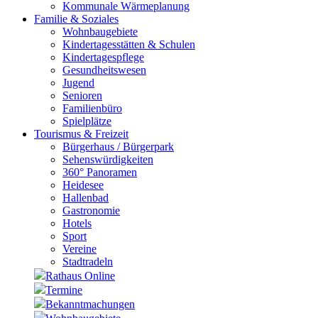
Kommunale Wärmeplanung
Familie & Soziales
Wohnbaugebiete
Kindertagesstätten & Schulen
Kindertagespflege
Gesundheitswesen
Jugend
Senioren
Familienbüro
Spielplätze
Tourismus & Freizeit
Bürgerhaus / Bürgerpark
Sehenswürdigkeiten
360° Panoramen
Heidesee
Hallenbad
Gastronomie
Hotels
Sport
Vereine
Stadtradeln
Rathaus Online
Termine
Bekanntmachungen