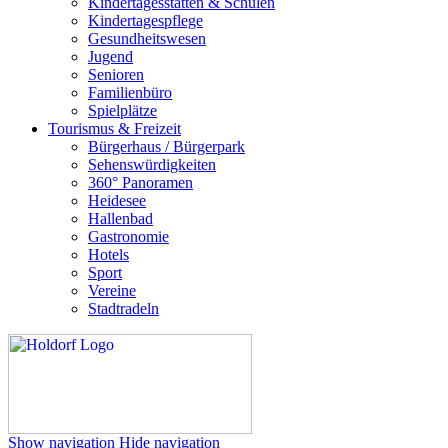
Kindertagesstätten & Schulen
Kindertagespflege
Gesundheitswesen
Jugend
Senioren
Familienbüro
Spielplätze
Tourismus & Freizeit
Bürgerhaus / Bürgerpark
Sehenswürdigkeiten
360° Panoramen
Heidesee
Hallenbad
Gastronomie
Hotels
Sport
Vereine
Stadtradeln
Show navigation
Hide navigation