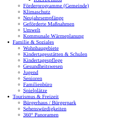
Förderprogramme (Gemeinde)
Klimaschutz
Neujahrsempfänge
Geförderte Maßnahmen
Umwelt
Kommunale Wärmeplanung
Familie & Soziales
Wohnbaugebiete
Kindertagesstätten & Schulen
Kindertagespflege
Gesundheitswesen
Jugend
Senioren
Familienbüro
Spielplätze
Tourismus & Freizeit
Bürgerhaus / Bürgerpark
Sehenswürdigkeiten
360° Panoramen