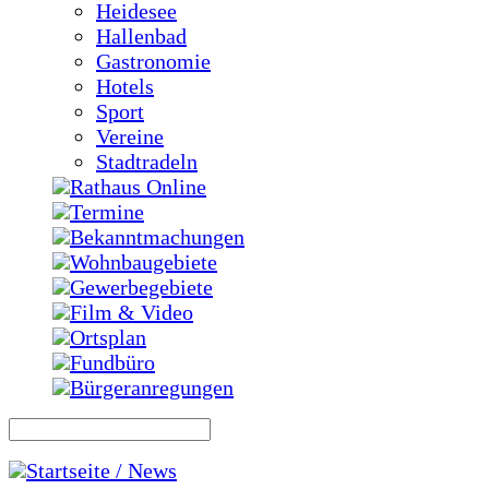
Heidesee
Hallenbad
Gastronomie
Hotels
Sport
Vereine
Stadtradeln
Rathaus Online
Termine
Bekanntmachungen
Wohnbaugebiete
Gewerbegebiete
Film & Video
Ortsplan
Fundbüro
Bürgeranregungen
Startseite / News