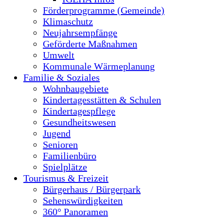
Förderprogramme (Gemeinde)
Klimaschutz
Neujahrsempfänge
Geförderte Maßnahmen
Umwelt
Kommunale Wärmeplanung
Familie & Soziales
Wohnbaugebiete
Kindertagesstätten & Schulen
Kindertagespflege
Gesundheitswesen
Jugend
Senioren
Familienbüro
Spielplätze
Tourismus & Freizeit
Bürgerhaus / Bürgerpark
Sehenswürdigkeiten
360° Panoramen