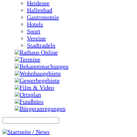
Heidesee
Hallenbad
Gastronomie
Hotels
Sport
Vereine
Stadtradeln
Rathaus Online
Termine
Bekanntmachungen
Wohnbaugebiete
Gewerbegebiete
Film & Video
Ortsplan
Fundbüro
Bürgeranregungen
Startseite / News