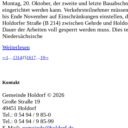
Montag, 20. Oktober, der zweite und letzte Bauabschn
eingerichtet werden kann. Verkehrsteilnehmer müssen
bis Ende November auf Einschränkungen einstellen, d
Holdorfer Straße (B 214) zwischen Gehrde und Holdor
Dauer der Arbeiten voll gesperrt werden muss. Dies te
Niedersächsische
Weiterlesen
«
‹
1
…
13
14
15
16
17
…
19
›
»
Kontakt
Gemeinde Holdorf ©
2026
Große Straße 19
49451 Holdorf
Tel.: 0 54 94 / 9 85-0
Tel.: 0 54 94 / 9 85-99
E-Mail:
gemeinde@holdorf.de