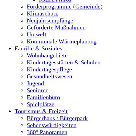
Förderprogramme (Gemeinde)
Klimaschutz
Neujahrsempfänge
Geförderte Maßnahmen
Umwelt
Kommunale Wärmeplanung
Familie & Soziales
Wohnbaugebiete
Kindertagesstätten & Schulen
Kindertagespflege
Gesundheitswesen
Jugend
Senioren
Familienbüro
Spielplätze
Tourismus & Freizeit
Bürgerhaus / Bürgerpark
Sehenswürdigkeiten
360° Panoramen