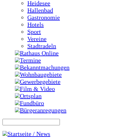
Heidesee
Hallenbad
Gastronomie
Hotels
Sport
Vereine
Stadtradeln
Rathaus Online
Termine
Bekanntmachungen
Wohnbaugebiete
Gewerbegebiete
Film & Video
Ortsplan
Fundbüro
Bürgeranregungen
Startseite / News