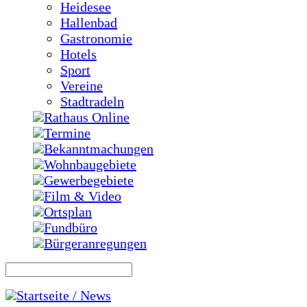
Heidesee
Hallenbad
Gastronomie
Hotels
Sport
Vereine
Stadtradeln
Rathaus Online
Termine
Bekanntmachungen
Wohnbaugebiete
Gewerbegebiete
Film & Video
Ortsplan
Fundbüro
Bürgeranregungen
Startseite / News