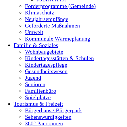
Förderprogramme (Gemeinde)
Klimaschutz
Neujahrsempfänge
Geförderte Maßnahmen
Umwelt
Kommunale Wärmeplanung
Familie & Soziales
Wohnbaugebiete
Kindertagesstätten & Schulen
Kindertagespflege
Gesundheitswesen
Jugend
Senioren
Familienbüro
Spielplätze
Tourismus & Freizeit
Bürgerhaus / Bürgerpark
Sehenswürdigkeiten
360° Panoramen