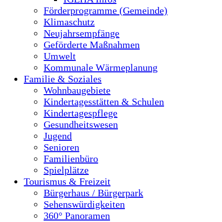
Förderprogramme (Gemeinde)
Klimaschutz
Neujahrsempfänge
Geförderte Maßnahmen
Umwelt
Kommunale Wärmeplanung
Familie & Soziales
Wohnbaugebiete
Kindertagesstätten & Schulen
Kindertagespflege
Gesundheitswesen
Jugend
Senioren
Familienbüro
Spielplätze
Tourismus & Freizeit
Bürgerhaus / Bürgerpark
Sehenswürdigkeiten
360° Panoramen