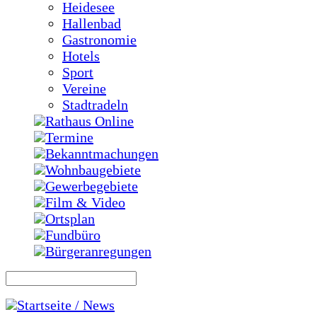
Heidesee
Hallenbad
Gastronomie
Hotels
Sport
Vereine
Stadtradeln
Rathaus Online
Termine
Bekanntmachungen
Wohnbaugebiete
Gewerbegebiete
Film & Video
Ortsplan
Fundbüro
Bürgeranregungen
Startseite / News