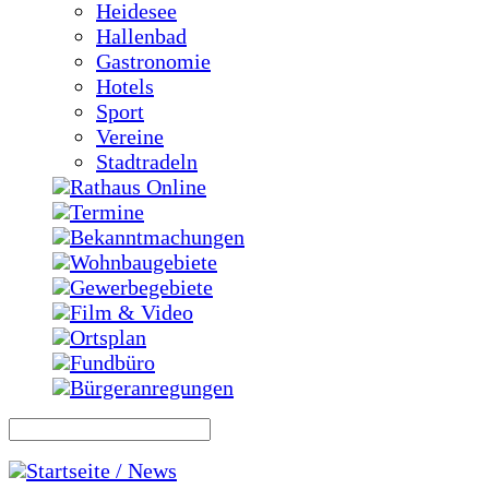
Heidesee
Hallenbad
Gastronomie
Hotels
Sport
Vereine
Stadtradeln
Rathaus Online
Termine
Bekanntmachungen
Wohnbaugebiete
Gewerbegebiete
Film & Video
Ortsplan
Fundbüro
Bürgeranregungen
Startseite / News