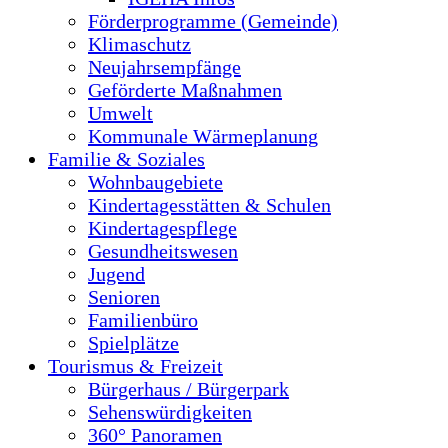
Förderprogramme (Gemeinde)
Klimaschutz
Neujahrsempfänge
Geförderte Maßnahmen
Umwelt
Kommunale Wärmeplanung
Familie & Soziales
Wohnbaugebiete
Kindertagesstätten & Schulen
Kindertagespflege
Gesundheitswesen
Jugend
Senioren
Familienbüro
Spielplätze
Tourismus & Freizeit
Bürgerhaus / Bürgerpark
Sehenswürdigkeiten
360° Panoramen