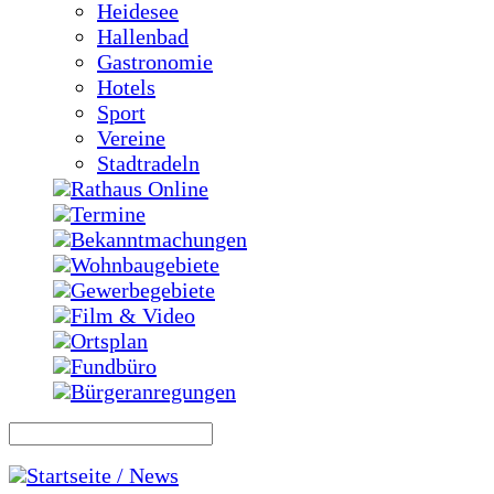
Heidesee
Hallenbad
Gastronomie
Hotels
Sport
Vereine
Stadtradeln
Rathaus Online
Termine
Bekanntmachungen
Wohnbaugebiete
Gewerbegebiete
Film & Video
Ortsplan
Fundbüro
Bürgeranregungen
Startseite / News