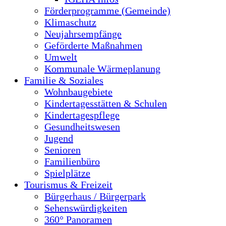
Förderprogramme (Gemeinde)
Klimaschutz
Neujahrsempfänge
Geförderte Maßnahmen
Umwelt
Kommunale Wärmeplanung
Familie & Soziales
Wohnbaugebiete
Kindertagesstätten & Schulen
Kindertagespflege
Gesundheitswesen
Jugend
Senioren
Familienbüro
Spielplätze
Tourismus & Freizeit
Bürgerhaus / Bürgerpark
Sehenswürdigkeiten
360° Panoramen