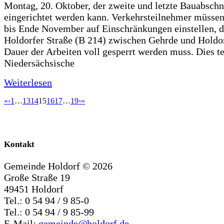
Montag, 20. Oktober, der zweite und letzte Bauabschn
eingerichtet werden kann. Verkehrsteilnehmer müssen
bis Ende November auf Einschränkungen einstellen, d
Holdorfer Straße (B 214) zwischen Gehrde und Holdor
Dauer der Arbeiten voll gesperrt werden muss. Dies te
Niedersächsische
Weiterlesen
«
‹
1
…
13
14
15
16
17
…
19
›
»
Kontakt
Gemeinde Holdorf ©
2026
Große Straße 19
49451 Holdorf
Tel.: 0 54 94 / 9 85-0
Tel.: 0 54 94 / 9 85-99
E-Mail:
gemeinde@holdorf.de