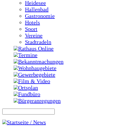
Heidesee
Hallenbad
Gastronomie
Hotels
Sport
Vereine
Stadtradeln
Rathaus Online
Termine
Bekanntmachungen
Wohnbaugebiete
Gewerbegebiete
Film & Video
Ortsplan
Fundbüro
Bürgeranregungen
Startseite / News