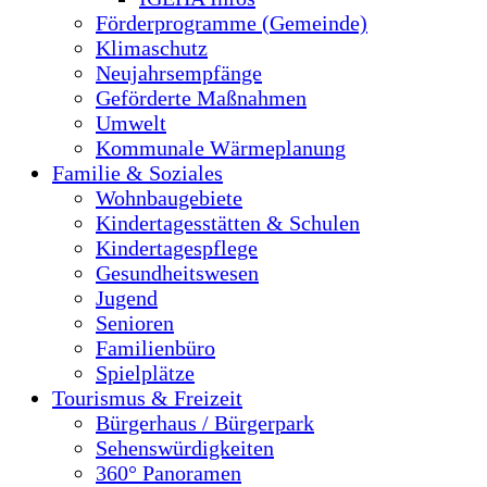
Förderprogramme (Gemeinde)
Klimaschutz
Neujahrsempfänge
Geförderte Maßnahmen
Umwelt
Kommunale Wärmeplanung
Familie & Soziales
Wohnbaugebiete
Kindertagesstätten & Schulen
Kindertagespflege
Gesundheitswesen
Jugend
Senioren
Familienbüro
Spielplätze
Tourismus & Freizeit
Bürgerhaus / Bürgerpark
Sehenswürdigkeiten
360° Panoramen