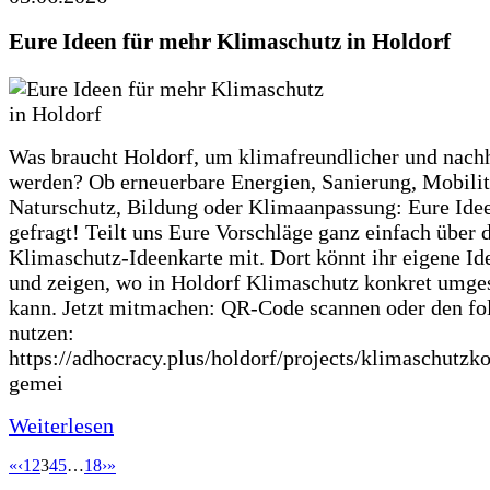
Eure Ideen für mehr Klimaschutz in Holdorf
Was braucht Holdorf, um klimafreundlicher und nachh
werden? Ob erneuerbare Energien, Sanierung, Mobilit
Naturschutz, Bildung oder Klimaanpassung: Eure Ide
gefragt! Teilt uns Eure Vorschläge ganz einfach über 
Klimaschutz-Ideenkarte mit. Dort könnt ihr eigene Id
und zeigen, wo in Holdorf Klimaschutz konkret umge
kann. Jetzt mitmachen: QR-Code scannen oder den fo
nutzen:
https://adhocracy.plus/holdorf/projects/klimaschutzk
gemei
Weiterlesen
«
‹
1
2
3
4
5
…
18
›
»