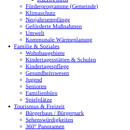
Förderprogramme (Gemeinde)
Klimaschutz
Neujahrsempfänge
Geförderte Maßnahmen
Umwelt
Kommunale Wärmeplanung
Familie & Soziales
Wohnbaugebiete
Kindertagesstätten & Schulen
Kindertagespflege
Gesundheitswesen
Jugend
Senioren
Familienbüro
Spielplätze
Tourismus & Freizeit
Bürgerhaus / Bürgerpark
Sehenswürdigkeiten
360° Panoramen