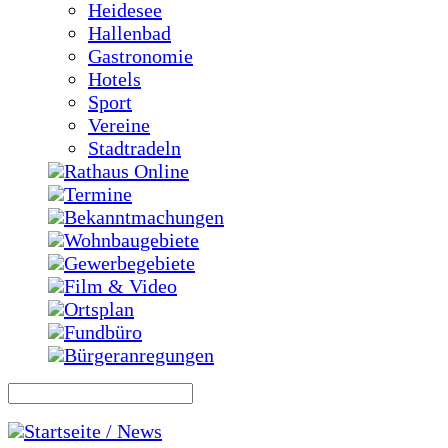
Heidesee
Hallenbad
Gastronomie
Hotels
Sport
Vereine
Stadtradeln
Rathaus Online
Termine
Bekanntmachungen
Wohnbaugebiete
Gewerbegebiete
Film & Video
Ortsplan
Fundbüro
Bürgeranregungen
Startseite / News