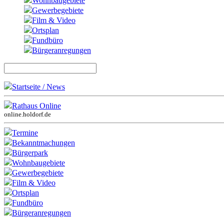
Wohnbaugebiete
Gewerbegebiete
Film & Video
Ortsplan
Fundbüro
Bürgeranregungen
Startseite / News
Rathaus Online
online.holdorf.de
Termine
Bekanntmachungen
Bürgerpark
Wohnbaugebiete
Gewerbegebiete
Film & Video
Ortsplan
Fundbüro
Bürgeranregungen