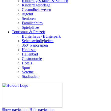
Kindertagesstätten & Schulen
Kindertagespflege
Gesundheitswesen
Jugend
Senioren
Familienbüro
Spielplätze
Tourismus & Freizeit
Bürgerhaus / Bürgerpark
Sehenswürdigkeiten
360° Panoramen
Heidesee
Hallenbad
Gastronomie
Hotels
Sport
Vereine
Stadtradeln
Show navigation
Hide navigation