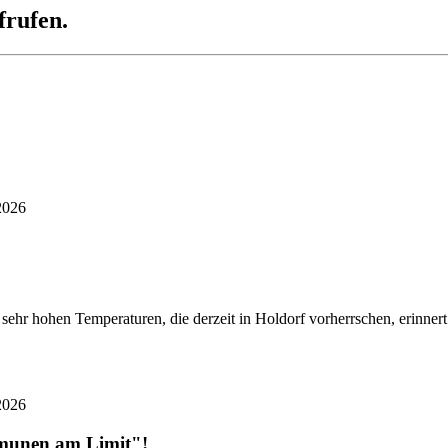
frufen.
2026
ehr hohen Temperaturen, die derzeit in Holdorf vorherrschen, erinner
2026
mmunen am Limit"!