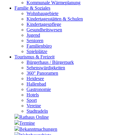
Kommunale Wärmeplanung
Familie & Soziales
Wohnbaugebiete
Kindertagesstätten & Schulen
Kindertagespflege
Gesundheitswesen
Jugend
Senioren
Familienbüro
Spielplätze
Tourismus & Freizeit
Bürgerhaus / Bürgerpark
Sehenswürdigkeiten
360° Panoramen
Heidesee
Hallenbad
Gastronomie
Hotels
Sport
Vereine
Stadtradeln
Rathaus Online
Termine
Bekanntmachungen