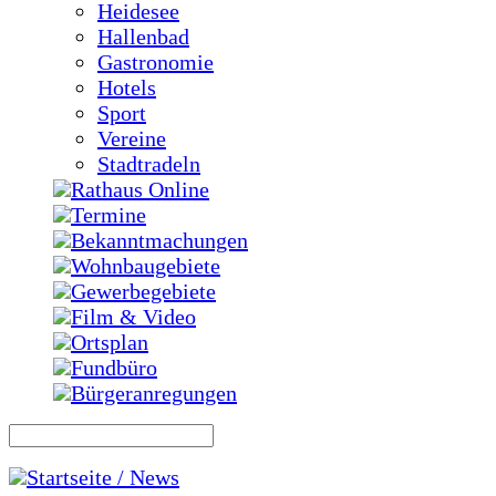
Heidesee
Hallenbad
Gastronomie
Hotels
Sport
Vereine
Stadtradeln
Rathaus Online
Termine
Bekanntmachungen
Wohnbaugebiete
Gewerbegebiete
Film & Video
Ortsplan
Fundbüro
Bürgeranregungen
Startseite / News