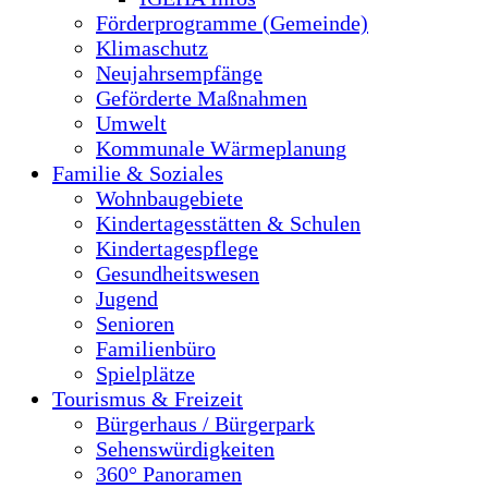
Förderprogramme (Gemeinde)
Klimaschutz
Neujahrsempfänge
Geförderte Maßnahmen
Umwelt
Kommunale Wärmeplanung
Familie & Soziales
Wohnbaugebiete
Kindertagesstätten & Schulen
Kindertagespflege
Gesundheitswesen
Jugend
Senioren
Familienbüro
Spielplätze
Tourismus & Freizeit
Bürgerhaus / Bürgerpark
Sehenswürdigkeiten
360° Panoramen