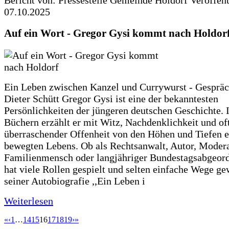
07.10.2025
Auf ein Wort - Gregor Gysi kommt nach Holdor
Ein Leben zwischen Kanzel und Currywurst - Gespräc
Dieter Schütt Gregor Gysi ist eine der bekanntesten
Persönlichkeiten der jüngeren deutschen Geschichte. 
Büchern erzählt er mit Witz, Nachdenklichkeit und of
überraschender Offenheit von den Höhen und Tiefen e
bewegten Lebens. Ob als Rechtsanwalt, Autor, Modera
Familienmensch oder langjähriger Bundestagsabgeord
hat viele Rollen gespielt und selten einfache Wege ge
seiner Autobiografie ,,Ein Leben i
Weiterlesen
«
‹
1
…
14
15
16
17
18
19
›
»