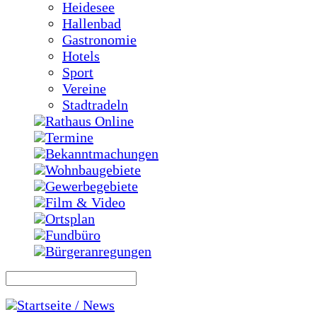
Heidesee
Hallenbad
Gastronomie
Hotels
Sport
Vereine
Stadtradeln
Rathaus Online
Termine
Bekanntmachungen
Wohnbaugebiete
Gewerbegebiete
Film & Video
Ortsplan
Fundbüro
Bürgeranregungen
Startseite / News