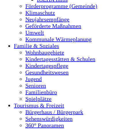
Förderprogramme (Gemeinde)
Klimaschutz
Neujahrsempfänge
Geförderte Maßnahmen
Umwelt
Kommunale Wärmeplanung
Familie & Soziales
Wohnbaugebiete
Kindertagesstätten & Schulen
Kindertagespflege
Gesundheitswesen
Jugend
Senioren
Familienbüro
Spielplätze
Tourismus & Freizeit
Bürgerhaus / Bürgerpark
Sehenswürdigkeiten
360° Panoramen