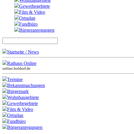
Wohnbaugebiete
Gewerbegebiete
Film & Video
Ortsplan
Fundbüro
Bürgeranregungen
Startseite / News
Rathaus Online
online.holdorf.de
Termine
Bekanntmachungen
Bürgerpark
Wohnbaugebiete
Gewerbegebiete
Film & Video
Ortsplan
Fundbüro
Bürgeranregungen