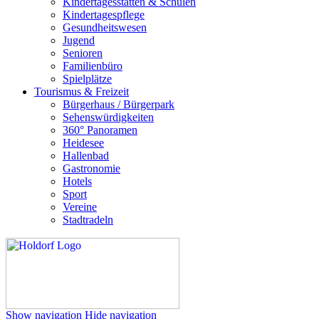
Kindertagesstätten & Schulen
Kindertagespflege
Gesundheitswesen
Jugend
Senioren
Familienbüro
Spielplätze
Tourismus & Freizeit
Bürgerhaus / Bürgerpark
Sehenswürdigkeiten
360° Panoramen
Heidesee
Hallenbad
Gastronomie
Hotels
Sport
Vereine
Stadtradeln
Show navigation
Hide navigation