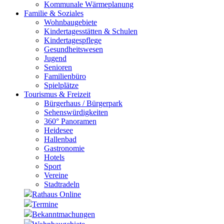
Kommunale Wärmeplanung
Familie & Soziales
Wohnbaugebiete
Kindertagesstätten & Schulen
Kindertagespflege
Gesundheitswesen
Jugend
Senioren
Familienbüro
Spielplätze
Tourismus & Freizeit
Bürgerhaus / Bürgerpark
Sehenswürdigkeiten
360° Panoramen
Heidesee
Hallenbad
Gastronomie
Hotels
Sport
Vereine
Stadtradeln
Rathaus Online
Termine
Bekanntmachungen