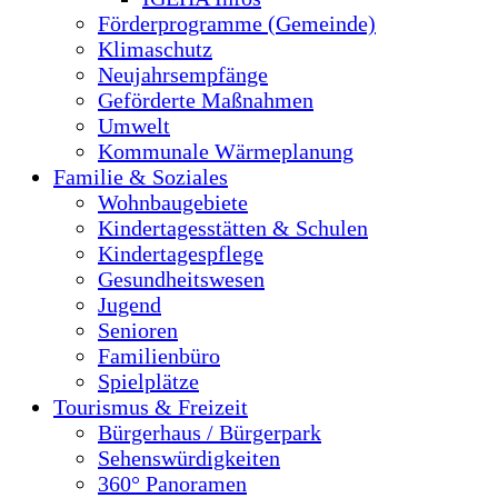
Förderprogramme (Gemeinde)
Klimaschutz
Neujahrsempfänge
Geförderte Maßnahmen
Umwelt
Kommunale Wärmeplanung
Familie & Soziales
Wohnbaugebiete
Kindertagesstätten & Schulen
Kindertagespflege
Gesundheitswesen
Jugend
Senioren
Familienbüro
Spielplätze
Tourismus & Freizeit
Bürgerhaus / Bürgerpark
Sehenswürdigkeiten
360° Panoramen