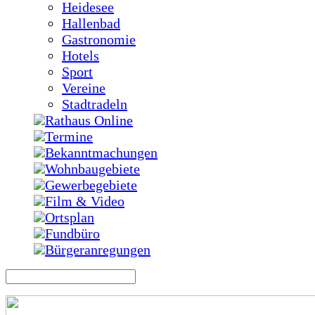
Heidesee
Hallenbad
Gastronomie
Hotels
Sport
Vereine
Stadtradeln
Rathaus Online
Termine
Bekanntmachungen
Wohnbaugebiete
Gewerbegebiete
Film & Video
Ortsplan
Fundbüro
Bürgeranregungen