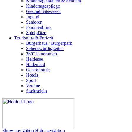
Kindertagesstätten & Schulen
Kindertagespflege
Gesundheitswesen
Jugend
Senioren
Familienbüro
Spielplätze
Tourismus & Freizeit
Bürgerhaus / Bürgerpark
Sehenswürdigkeiten
360° Panoramen
Heidesee
Hallenbad
Gastronomie
Hotels
Sport
Vereine
Stadtradeln
Show navigation
Hide navigation