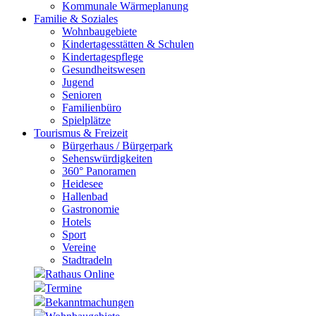
Kommunale Wärmeplanung
Familie & Soziales
Wohnbaugebiete
Kindertagesstätten & Schulen
Kindertagespflege
Gesundheitswesen
Jugend
Senioren
Familienbüro
Spielplätze
Tourismus & Freizeit
Bürgerhaus / Bürgerpark
Sehenswürdigkeiten
360° Panoramen
Heidesee
Hallenbad
Gastronomie
Hotels
Sport
Vereine
Stadtradeln
Rathaus Online
Termine
Bekanntmachungen