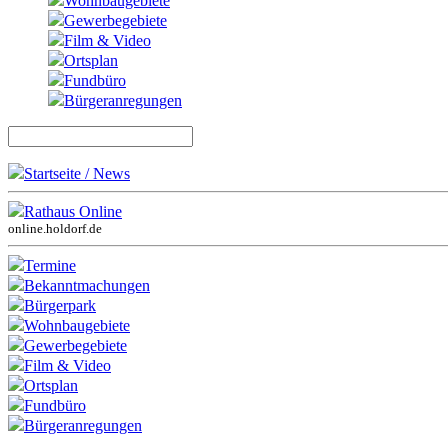
Wohnbaugebiete
Gewerbegebiete
Film & Video
Ortsplan
Fundbüro
Bürgeranregungen
Startseite / News
Rathaus Online
online.holdorf.de
Termine
Bekanntmachungen
Bürgerpark
Wohnbaugebiete
Gewerbegebiete
Film & Video
Ortsplan
Fundbüro
Bürgeranregungen