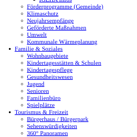
Förderprogramme (Gemeinde)
Klimaschutz
Neujahrsempfänge
Geförderte Maßnahmen
Umwelt
Kommunale Wärmeplanung
Familie & Soziales
Wohnbaugebiete
Kindertagesstätten & Schulen
Kindertagespflege
Gesundheitswesen
Jugend
Senioren
Familienbüro
Spielplätze
Tourismus & Freizeit
Bürgerhaus / Bürgerpark
Sehenswürdigkeiten
360° Panoramen