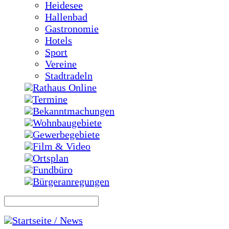
Heidesee
Hallenbad
Gastronomie
Hotels
Sport
Vereine
Stadtradeln
Rathaus Online
Termine
Bekanntmachungen
Wohnbaugebiete
Gewerbegebiete
Film & Video
Ortsplan
Fundbüro
Bürgeranregungen
Startseite / News