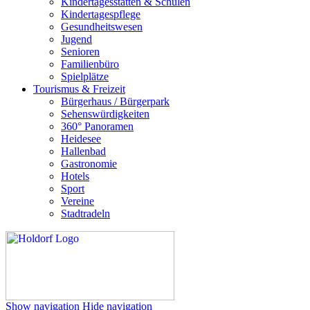
Kindertagesstätten & Schulen
Kindertagespflege
Gesundheitswesen
Jugend
Senioren
Familienbüro
Spielplätze
Tourismus & Freizeit
Bürgerhaus / Bürgerpark
Sehenswürdigkeiten
360° Panoramen
Heidesee
Hallenbad
Gastronomie
Hotels
Sport
Vereine
Stadtradeln
Show navigation
Hide navigation