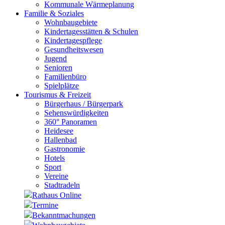
Kommunale Wärmeplanung
Familie & Soziales
Wohnbaugebiete
Kindertagesstätten & Schulen
Kindertagespflege
Gesundheitswesen
Jugend
Senioren
Familienbüro
Spielplätze
Tourismus & Freizeit
Bürgerhaus / Bürgerpark
Sehenswürdigkeiten
360° Panoramen
Heidesee
Hallenbad
Gastronomie
Hotels
Sport
Vereine
Stadtradeln
Rathaus Online
Termine
Bekanntmachungen