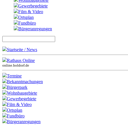
Wohnbaugebiete
Gewerbegebiete
Film & Video
Ortsplan
Fundbüro
Bürgeranregungen
Startseite / News
Rathaus Online
online.holdorf.de
Termine
Bekanntmachungen
Bürgerpark
Wohnbaugebiete
Gewerbegebiete
Film & Video
Ortsplan
Fundbüro
Bürgeranregungen