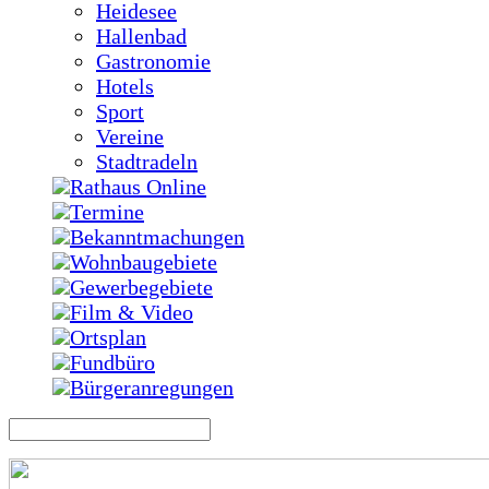
Heidesee
Hallenbad
Gastronomie
Hotels
Sport
Vereine
Stadtradeln
Rathaus Online
Termine
Bekanntmachungen
Wohnbaugebiete
Gewerbegebiete
Film & Video
Ortsplan
Fundbüro
Bürgeranregungen