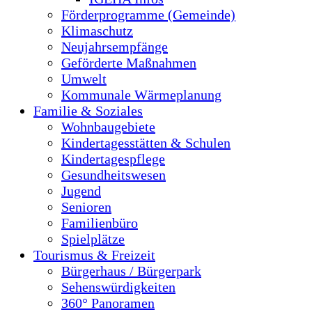
Förderprogramme (Gemeinde)
Klimaschutz
Neujahrsempfänge
Geförderte Maßnahmen
Umwelt
Kommunale Wärmeplanung
Familie & Soziales
Wohnbaugebiete
Kindertagesstätten & Schulen
Kindertagespflege
Gesundheitswesen
Jugend
Senioren
Familienbüro
Spielplätze
Tourismus & Freizeit
Bürgerhaus / Bürgerpark
Sehenswürdigkeiten
360° Panoramen