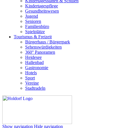
Kindertagesstätten & Schulen
Kindertagespflege
Gesundheitswesen
Jugend
Senioren
Familienbüro
Spielplätze
Tourismus & Freizeit
Bürgerhaus / Bürgerpark
Sehenswürdigkeiten
360° Panoramen
Heidesee
Hallenbad
Gastronomie
Hotels
Sport
Vereine
Stadtradeln
Show navigation
Hide navigation