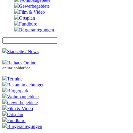
Wohnbaugebiete
Gewerbegebiete
Film & Video
Ortsplan
Fundbüro
Bürgeranregungen
Startseite / News
Rathaus Online
online.holdorf.de
Termine
Bekanntmachungen
Bürgerpark
Wohnbaugebiete
Gewerbegebiete
Film & Video
Ortsplan
Fundbüro
Bürgeranregungen