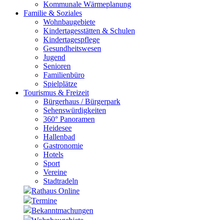
Kommunale Wärmeplanung
Familie & Soziales
Wohnbaugebiete
Kindertagesstätten & Schulen
Kindertagespflege
Gesundheitswesen
Jugend
Senioren
Familienbüro
Spielplätze
Tourismus & Freizeit
Bürgerhaus / Bürgerpark
Sehenswürdigkeiten
360° Panoramen
Heidesee
Hallenbad
Gastronomie
Hotels
Sport
Vereine
Stadtradeln
Rathaus Online
Termine
Bekanntmachungen